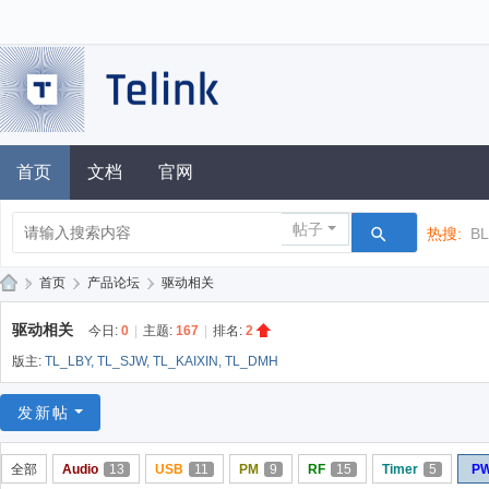
首页
文档
官网
帖子
热搜:
B
»
首页
›
产品论坛
›
驱动相关
泰
驱动相关
今日:
0
|
主题:
167
|
排名:
2
凌
版主:
TL_LBY
,
TL_SJW
,
TL_KAIXIN
,
TL_DMH
技
术
发新帖
论
全部
Audio
13
USB
11
PM
9
RF
15
Timer
5
P
坛