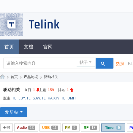
首页
文档
官网
帖子
热搜:
B
»
首页
›
产品论坛
›
驱动相关
泰
驱动相关
今日:
1
|
主题:
159
|
排名:
1
凌
版主:
TL_LBY
,
TL_SJW
,
TL_KAIXIN
,
TL_DMH
技
术
发新帖
论
全部
Audio
13
USB
11
PM
9
RF
13
Timer
5
P
坛