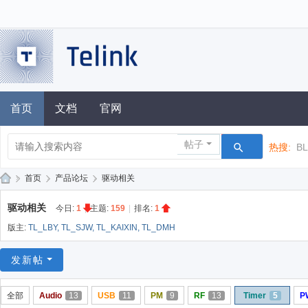
首页
文档
官网
帖子
热搜:
B
»
首页
›
产品论坛
›
驱动相关
泰
驱动相关
今日:
1
|
主题:
159
|
排名:
1
凌
版主:
TL_LBY
,
TL_SJW
,
TL_KAIXIN
,
TL_DMH
技
术
发新帖
论
全部
Audio
13
USB
11
PM
9
RF
13
Timer
5
P
坛