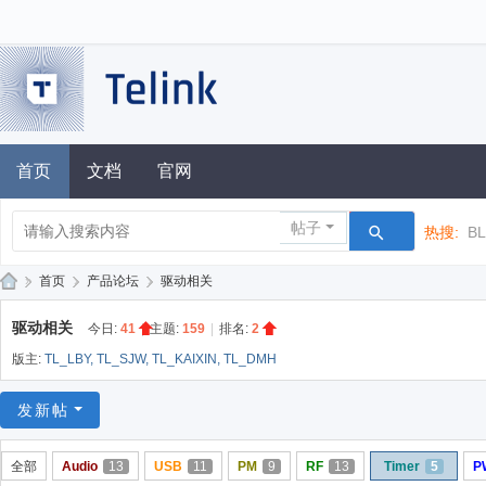
首页
文档
官网
帖子
热搜:
B
»
首页
›
产品论坛
›
驱动相关
泰
驱动相关
今日:
41
|
主题:
159
|
排名:
2
凌
版主:
TL_LBY
,
TL_SJW
,
TL_KAIXIN
,
TL_DMH
技
术
发新帖
论
全部
Audio
13
USB
11
PM
9
RF
13
Timer
5
P
坛