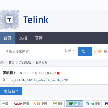
首页
文档
官网
帖子
热搜:
B
»
首页
›
产品论坛
›
驱动相关
泰
驱动相关
今日:
0
|
主题:
167
|
排名:
2
凌
版主:
TL_LBY
,
TL_SJW
,
TL_CKX
,
TL_LX
,
TL_DMH
技
术
发新帖
论
全部
Audio
13
USB
11
PM
9
RF
15
Timer
5
P
坛