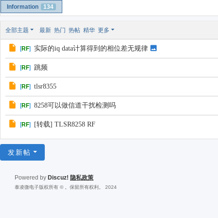
Information
134
全部主题
最新
热门
热帖
精华
更多
实际的iq data计算得到的相位差无规律
[
RF
]
跳频
[
RF
]
tlsr8355
[
RF
]
8258可以做信道干扰检测吗
[
RF
]
[转载] TLSR8258 RF
[
RF
]
发新帖
Powered by
Discuz!
隐私政策
泰凌微电子版权所有 © 。保留所有权利。 2024