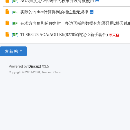
AOA角度定位代码中的校准并没有被使用
[
RF
]
实际的iq data计算得到的相位差无规律
[
RF
]
在求方向角和俯仰角时，多边形板的数据包能否只用2根天线
[
RF
]
TLSR8278 AOA/AOD Kit(8278室內定位新手套件)
[
RF
]
发新帖
Powered by
Discuz!
X3.5
Copyright © 2001-2020, Tencent Cloud.