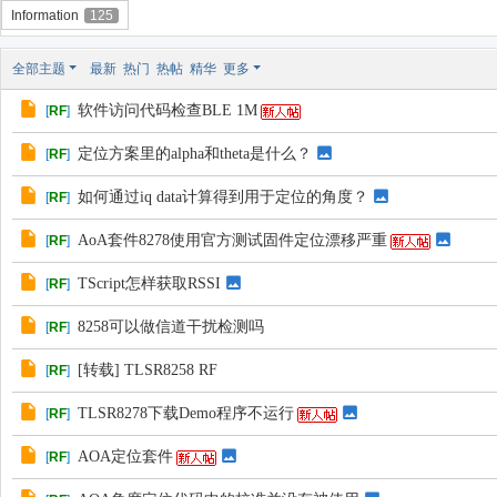
Information
125
全部主题
最新
热门
热帖
精华
更多
软件访问代码检查BLE 1M
[
RF
]
定位方案里的alpha和theta是什么？
[
RF
]
如何通过iq data计算得到用于定位的角度？
[
RF
]
AoA套件8278使用官方测试固件定位漂移严重
[
RF
]
TScript怎样获取RSSI
[
RF
]
8258可以做信道干扰检测吗
[
RF
]
[转载] TLSR8258 RF
[
RF
]
TLSR8278下载Demo程序不运行
[
RF
]
AOA定位套件
[
RF
]