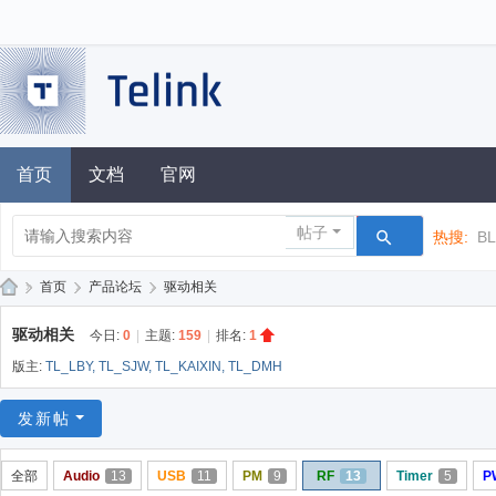
首页
文档
官网
帖子
热搜:
B
»
首页
›
产品论坛
›
驱动相关
泰
驱动相关
今日:
0
|
主题:
159
|
排名:
1
凌
版主:
TL_LBY
,
TL_SJW
,
TL_KAIXIN
,
TL_DMH
技
术
发新帖
论
全部
Audio
13
USB
11
PM
9
RF
13
Timer
5
P
坛