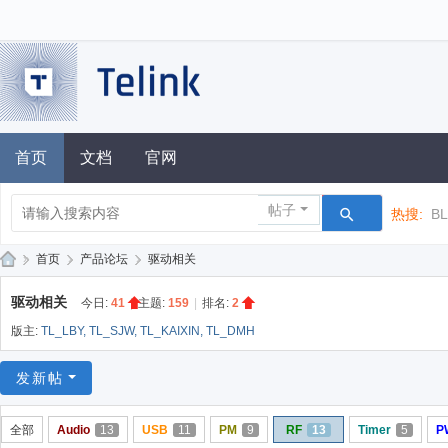
首页
文档
官网
帖子
热搜:
B
»
首页
›
产品论坛
›
驱动相关
泰
驱动相关
今日:
41
|
主题:
159
|
排名:
2
凌
版主:
TL_LBY
,
TL_SJW
,
TL_KAIXIN
,
TL_DMH
技
术
发新帖
论
全部
Audio
13
USB
11
PM
9
RF
13
Timer
5
P
坛