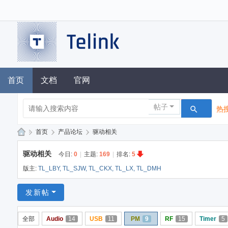
首页
文档
官网
帖子
热搜
»
首页
›
产品论坛
›
驱动相关
泰
驱动相关
今日:
0
|
主题:
169
|
排名:
5
凌
版主:
TL_LBY
,
TL_SJW
,
TL_CKX
,
TL_LX
,
TL_DMH
技
术
发新帖
论
全部
Audio
14
USB
11
PM
9
RF
15
Timer
5
坛