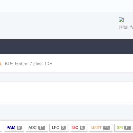
微信扫码
:
BLE
Matter
Zigbee
IDE
PWM
8
ADC
14
LPC
2
I2C
6
UART
25
SPI
12