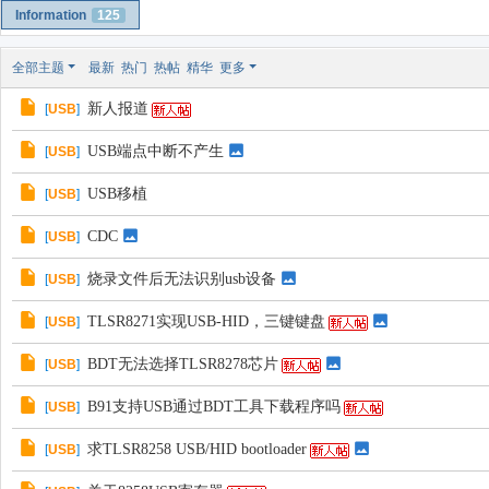
Information
125
全部主题
最新
热门
热帖
精华
更多
新人报道
[
USB
]
USB端点中断不产生
[
USB
]
USB移植
[
USB
]
CDC
[
USB
]
烧录文件后无法识别usb设备
[
USB
]
TLSR8271实现USB-HID，三键键盘
[
USB
]
BDT无法选择TLSR8278芯片
[
USB
]
B91支持USB通过BDT工具下载程序吗
[
USB
]
求TLSR8258 USB/HID bootloader
[
USB
]