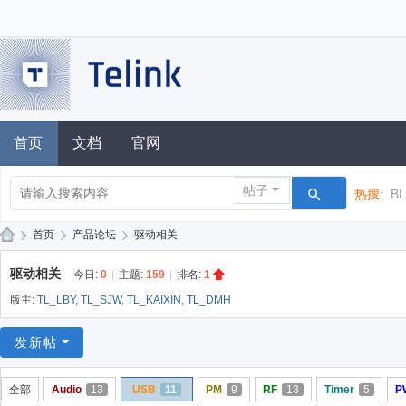
首页
文档
官网
帖子
热搜:
B
»
首页
›
产品论坛
›
驱动相关
泰
驱动相关
今日:
0
|
主题:
159
|
排名:
1
凌
版主:
TL_LBY
,
TL_SJW
,
TL_KAIXIN
,
TL_DMH
技
术
发新帖
论
全部
Audio
13
USB
11
PM
9
RF
13
Timer
5
P
坛