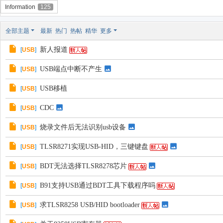
Information
125
全部主题
最新
热门
热帖
精华
更多
新人报道
[
USB
]
USB端点中断不产生
[
USB
]
USB移植
[
USB
]
CDC
[
USB
]
烧录文件后无法识别usb设备
[
USB
]
TLSR8271实现USB-HID，三键键盘
[
USB
]
BDT无法选择TLSR8278芯片
[
USB
]
B91支持USB通过BDT工具下载程序吗
[
USB
]
求TLSR8258 USB/HID bootloader
[
USB
]