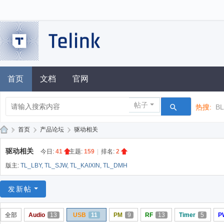
首页
文档
官网
帖子
热搜:
B
»
首页
›
产品论坛
›
驱动相关
泰
驱动相关
今日:
41
|
主题:
159
|
排名:
2
凌
版主:
TL_LBY
,
TL_SJW
,
TL_KAIXIN
,
TL_DMH
技
术
发新帖
论
全部
Audio
13
USB
11
PM
9
RF
13
Timer
5
P
坛