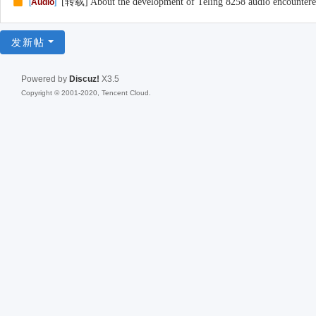
[转载] About the development of Teling 8258 audio encounter
[
Audio
]
发新帖
Powered by
Discuz!
X3.5
Copyright © 2001-2020, Tencent Cloud.