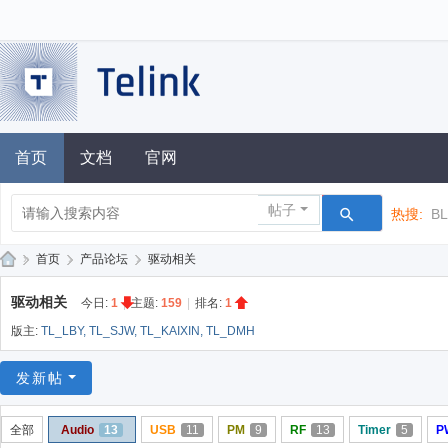
首页
文档
官网
帖子
热搜:
B
»
首页
›
产品论坛
›
驱动相关
泰
驱动相关
今日:
1
|
主题:
159
|
排名:
1
凌
版主:
TL_LBY
,
TL_SJW
,
TL_KAIXIN
,
TL_DMH
技
术
发新帖
论
全部
Audio
13
USB
11
PM
9
RF
13
Timer
5
P
坛