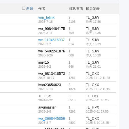
新窗
作者
回复/查看
最后发表
von_telink
3
TL_SJW
2025-7-18
2108
昨天 17:36
we_9084484175
1
TL_SJW
2026-3-11
769
昨天 16:35
we_1104516937
1
TL_SJW
2026-3-2
814
昨天 16:29
we_5492241876
1
TL_SJW
2026-1-26
608
昨天 16:20
imi415
1
TL_SJW
2026-6-2
646
前天 21:01
we_6813418573
2
TL_CKX
2025-10-17
1281
2025-11-12 11:48
ivan23654623
3
TL_CKX
2025-6-13
1824
2025-11-12 11:15
TL_LBY
3
TL_LBY
2024-8-22
6510
2025-7-11 16:25
aiyumaster
1
TL_HPX
2025-2-8
7292
2025-3-11 17:55
we_3668445859
1
TL_CKX
2025-3-7
4802
2025-3-10 18:45