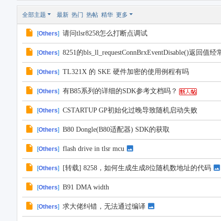
全部主题
最新
热门
热帖
精华
更多
请问tlsr8258怎么打断点调试
[
Others
]
8251的bls_ll_requestConnBrxEventDisable()返回
[
Others
]
TL321X 的 SKE 硬件加密的使用例程有吗
[
Others
]
有B85系列的详细的SDK参考文档吗？
[
Others
]
CSTARTUP GP初始化过晚导致随机启动失败
[
Others
]
B80 Dongle(B80适配器) SDK的获取
[
Others
]
flash drive in tlsr mcu
[
Others
]
[转载] 8258，如何生成生成8位随机数地址的代码
[
Others
]
B91 DMA width
[
Others
]
求大佬纠错，无法通过编译
[
Others
]