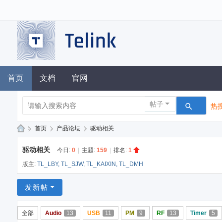
首页
文档
官网
帖子
热搜
»
首页
›
产品论坛
›
驱动相关
泰
驱动相关
今日:
0
|
主题:
159
|
排名:
1
凌
版主:
TL_LBY
,
TL_SJW
,
TL_KAIXIN
,
TL_DMH
技
术
发新帖
论
全部
Audio
13
USB
11
PM
9
RF
13
Timer
5
坛