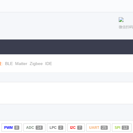
微信扫码
:
BLE
Matter
Zigbee
IDE
PWM
8
ADC
14
LPC
2
I2C
7
UART
25
SPI
12