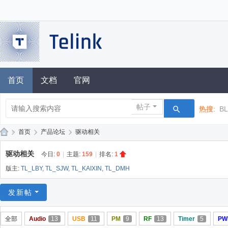
首页
文档
官网
帖子
热搜:
B
»
首页
›
产品论坛
›
驱动相关
泰
驱动相关
今日:
0
|
主题:
159
|
排名:
1
凌
版主:
TL_LBY
,
TL_SJW
,
TL_KAIXIN
,
TL_DMH
技
术
发新帖
论
全部
Audio
13
USB
11
PM
9
RF
13
Timer
5
PW
坛