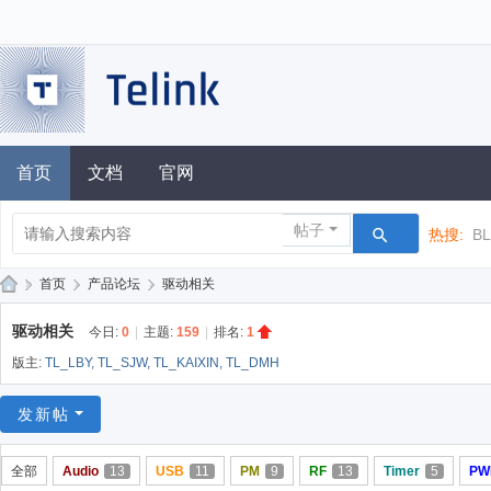
首页
文档
官网
帖子
热搜:
B
»
首页
›
产品论坛
›
驱动相关
泰
驱动相关
今日:
0
|
主题:
159
|
排名:
1
凌
版主:
TL_LBY
,
TL_SJW
,
TL_KAIXIN
,
TL_DMH
技
术
发新帖
论
全部
Audio
13
USB
11
PM
9
RF
13
Timer
5
PW
坛