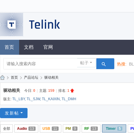
首页
文档
官网
帖子
热搜:
B
»
首页
›
产品论坛
›
驱动相关
泰
驱动相关
今日:
0
|
主题:
159
|
排名:
1
凌
版主:
TL_LBY
,
TL_SJW
,
TL_KAIXIN
,
TL_DMH
技
术
发新帖
论
全部
Audio
13
USB
11
PM
9
RF
13
Timer
5
P
坛