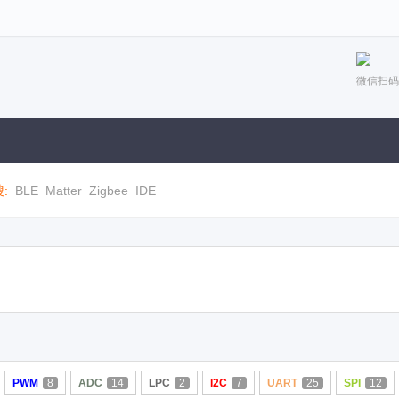
微信扫码
:
BLE
Matter
Zigbee
IDE
PWM
8
ADC
14
LPC
2
I2C
7
UART
25
SPI
12