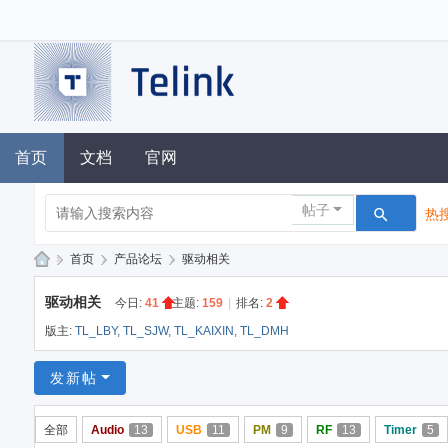
首页
文档
官网
帖子
热搜
»
首页
›
产品论坛
›
驱动相关
泰
驱动相关
今日:
41
|
主题:
159
|
排名:
2
凌
版主:
TL_LBY
,
TL_SJW
,
TL_KAIXIN
,
TL_DMH
技
术
发新帖
论
全部
Audio
13
USB
11
PM
9
RF
13
Timer
5
坛