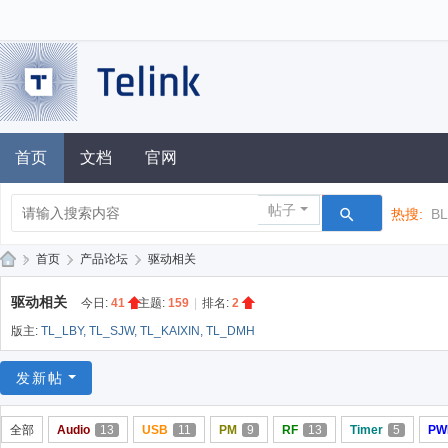
首页
文档
官网
帖子
热搜:
B
»
首页
›
产品论坛
›
驱动相关
泰
驱动相关
今日:
41
|
主题:
159
|
排名:
2
凌
版主:
TL_LBY
,
TL_SJW
,
TL_KAIXIN
,
TL_DMH
技
术
发新帖
论
全部
Audio
13
USB
11
PM
9
RF
13
Timer
5
PW
坛