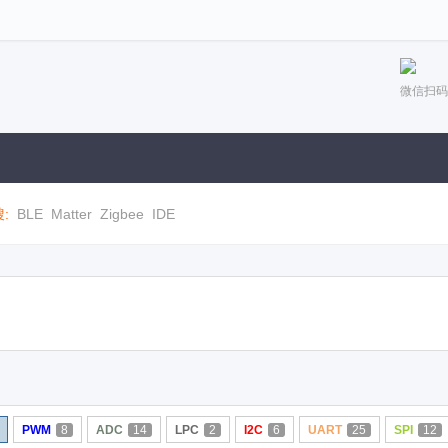
微信扫码
:
BLE
Matter
Zigbee
IDE
PWM
8
ADC
14
LPC
2
I2C
6
UART
25
SPI
12