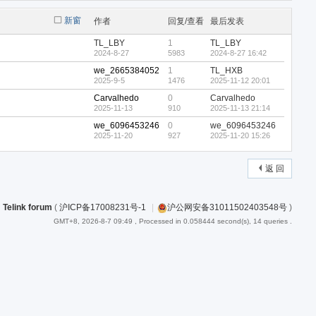
新窗
作者
回复/查看
最后发表
TL_LBY
1
TL_LBY
2024-8-27
5983
2024-8-27 16:42
we_2665384052
1
TL_HXB
2025-9-5
1476
2025-11-12 20:01
Carvalhedo
0
Carvalhedo
2025-11-13
910
2025-11-13 21:14
we_6096453246
0
we_6096453246
2025-11-20
927
2025-11-20 15:26
返 回
Telink forum
(
沪ICP备17008231号-1
|
沪公网安备31011502403548号
)
GMT+8, 2026-8-7 09:49
, Processed in 0.058444 second(s), 14 queries .