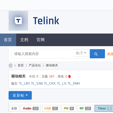
首页
文档
官网
帖子
热搜
»
首页
›
产品论坛
›
驱动相关
泰
驱动相关
今日:
0
|
主题:
167
|
排名:
2
凌
版主:
TL_LBY
,
TL_SJW
,
TL_CKX
,
TL_LX
,
TL_DMH
技
术
发新帖
论
全部
Audio
13
USB
11
PM
9
RF
15
Timer
5
坛