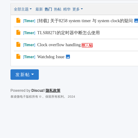
全部主题
最新
热门
热帖
精华
更多
[转载] 关于8258 system timer 与 system clock的疑问
[
Timer
]
TLSR8271的定时器中断怎么使用
[
Timer
]
Clock overflow handling
[
Timer
]
Watchdog Issue
[
Timer
]
发新帖
Powered by
Discuz!
隐私政策
泰凌微电子版权所有 © 。保留所有权利。 2024