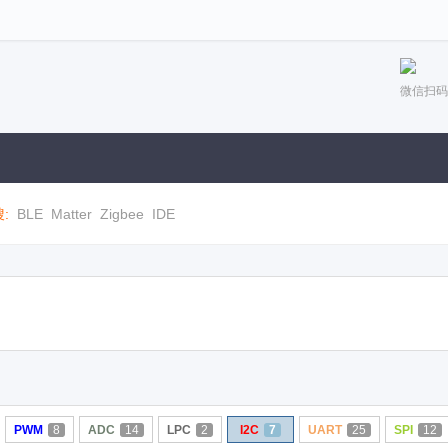
微信扫码
:
BLE
Matter
Zigbee
IDE
PWM
8
ADC
14
LPC
2
I2C
7
UART
25
SPI
12