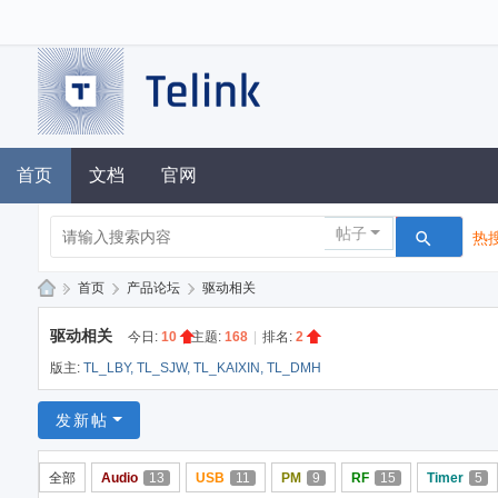
首页
文档
官网
帖子
热搜
»
首页
›
产品论坛
›
驱动相关
泰
驱动相关
今日:
10
|
主题:
168
|
排名:
2
凌
版主:
TL_LBY
,
TL_SJW
,
TL_KAIXIN
,
TL_DMH
技
术
发新帖
论
全部
Audio
13
USB
11
PM
9
RF
15
Timer
5
坛