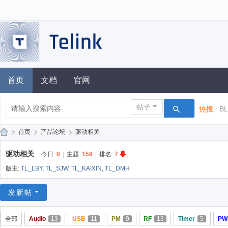
首页
文档
官网
帖子
热搜:
B
»
首页
›
产品论坛
›
驱动相关
泰
驱动相关
今日:
0
|
主题:
159
|
排名:
7
凌
版主:
TL_LBY
,
TL_SJW
,
TL_KAIXIN
,
TL_DMH
技
术
发新帖
论
全部
Audio
13
USB
11
PM
9
RF
13
Timer
5
PW
坛